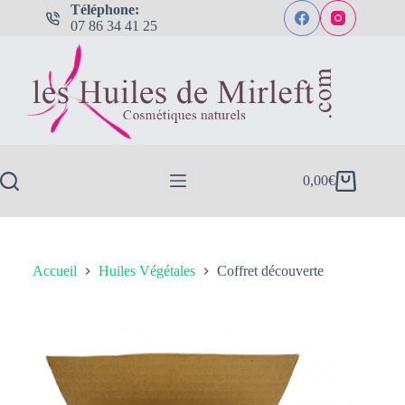
Passer
Téléphone:
au
07 86 34 41 25
contenu
0,00
€
Panier
d’achat
Accueil
Huiles Végétales
Coffret découverte