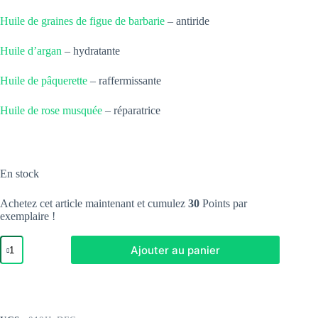
Huile de graines de figue de barbarie
– antiride
Huile d’argan
– hydratante
Huile de pâquerette
– raffermissante
Huile de rose musquée
– réparatrice
En stock
Achetez cet article maintenant et cumulez
30
Points par
exemplaire !
quantité
Ajouter au panier
de
Coffret
découverte