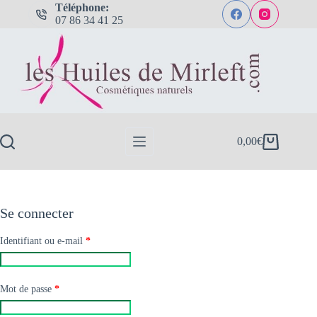
Passer
Téléphone:
au
07 86 34 41 25
contenu
0,00
€
Panier
d’achat
Se connecter
Obligatoire
Identifiant ou e-mail
*
Obligatoire
Mot de passe
*