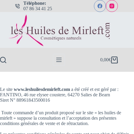
Passer
Téléphone:
au
07 86 34 41 25
contenu
0,00
€
Panier
d’achat
Le site
www.leshuilesdemirleft.com
a été créé et est géré par :
FANTINO, 46 rue elysee coustere, 64270 Salies de Bearn
Siret N° 88961843500016
Toute commande d’un produit proposé sur le site « les huiles de
mirleft » suppose la consultation et l’acceptation des présentes
conditions générales de vente et de rétractation.