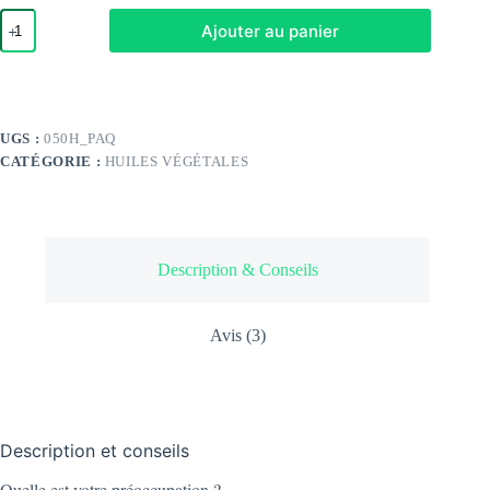
quantité
Ajouter au panier
de
huile
de
pâquerette
UGS :
050H_PAQ
CATÉGORIE :
HUILES VÉGÉTALES
Description & Conseils
Avis (3)
Description et conseils
Quelle est votre préoccupation ?