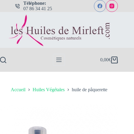
Passer
Téléphone:
au
07 86 34 41 25
contenu
0,00
€
Panier
d’achat
Accueil
Huiles Végétales
huile de pâquerette