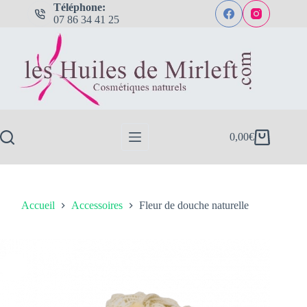
Passer
Téléphone:
au
07 86 34 41 25
contenu
0,00
€
Panier
d’achat
Accueil
Accessoires
Fleur de douche naturelle