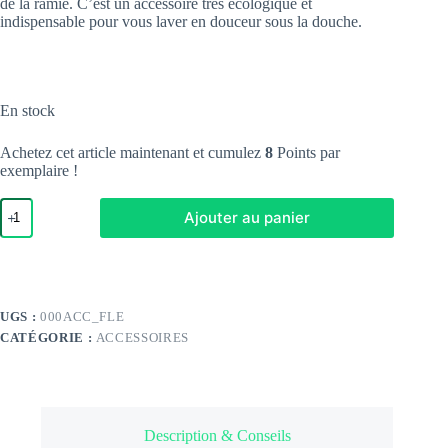
de la ramie. C’est un accessoire très écologique et
indispensable pour vous laver en douceur sous la douche.
En stock
Achetez cet article maintenant et cumulez
8
Points par
exemplaire !
quantité
Ajouter au panier
de
Fleur
de
douche
naturelle
UGS :
000ACC_FLE
CATÉGORIE :
ACCESSOIRES
Description & Conseils