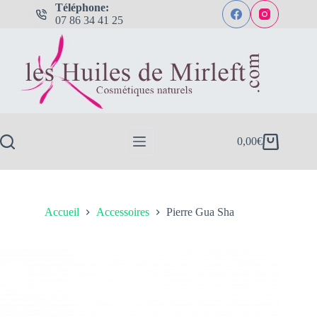
Passer
Téléphone:
au
07 86 34 41 25
contenu
0,00
€
Panier
d’achat
Accueil
Accessoires
Pierre Gua Sha