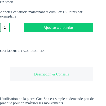
En stock
Achetez cet article maintenant et cumulez
15
Points par
exemplaire !
quantité
Ajouter au panier
de
Pierre
Gua
Sha
CATÉGORIE :
ACCESSOIRES
Description & Conseils
L’utilisation de la pierre Gua Sha est simple et demande peu de
pratique pour en maîtriser les mouvements.