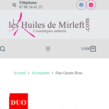
Passer
Téléphone:
au
07 86 34 41 25
contenu
0,00
€
Panier
d’achat
Accueil
Accessoires
Duo Quartz Rose