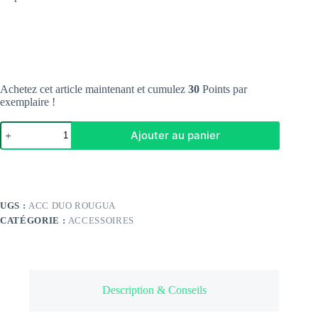
Achetez cet article maintenant et cumulez
30
Points par
exemplaire !
quantité
Ajouter au panier
de
Duo
Quartz
Rose
UGS :
ACC DUO ROUGUA
CATÉGORIE :
ACCESSOIRES
Description & Conseils