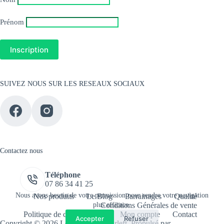
Prénom
SUIVEZ NOUS SUR LES RESEAUX SOCIAUX
Contactez nous
Téléphone
07 86 34 41 25
Nous avons besoin de votre permission pour rendre votre navigation
Nos produits
Le Blog
Parrainages
Qualité
plus efficace.
Conditions Générales de vente
Politique de confidentialité
Mon compte
Contact
Accepter
Refuser
Copyright © 2026 Les Huiles de Mirleft. Propulsé par