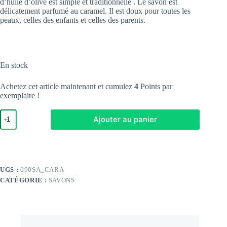
d’huile d’olive est simple et traditionnelle . Le savon est
délicatement parfumé au caramel. Il est doux pour toutes les
peaux, celles des enfants et celles des parents.
En stock
Achetez cet article maintenant et cumulez
4
Points par
exemplaire !
quantité
Ajouter au panier
de
savon
caramel
UGS :
090SA_CARA
CATÉGORIE :
SAVONS