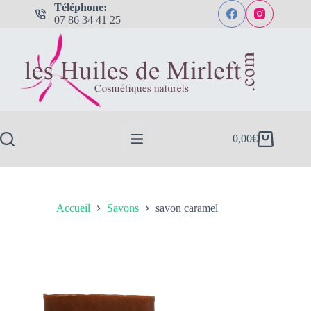
Passer
Téléphone:
au
07 86 34 41 25
contenu
0,00
€
Panier
d’achat
Accueil
Savons
savon caramel