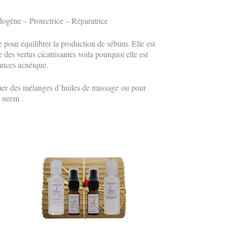
dogène
–
Protectrice – Réparatrice
e pour
équilibre
r
la production de sébum. Elle est
des vertus cicatrisantes voila pourquoi e
lle est
ances acnéique.
uer des mélanges d’huiles de massage ou pour
e neem .