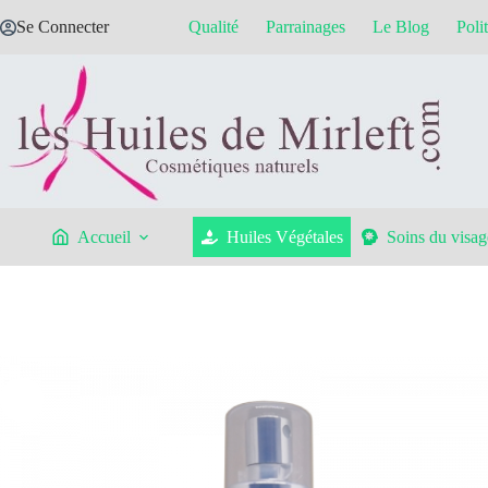
Passer
Se Connecter
Qualité
Parrainages
Le Blog
Poli
au
contenu
Accueil
Huiles Végétales
Soins du visag