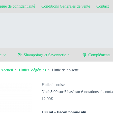
tique de confidentialité
Conditions Générales de vente
Contact
e
Shampoings et Savonnerie
Compléments
Accueil
Huiles Végétales
Huile de noisette
Huile de noisette
Noté
5.00
sur 5 basé sur
6
notations client
(
6
a
12,90
€
100 ml – flacon pompe alu